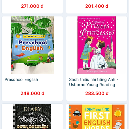
271.000 đ
201.400 đ
Preschool English
Sách thiếu nhi tiếng Anh -
Usborne Young Reading
Series One : Stories of
248.000 đ
283.500 đ
Princes and Princesses + CD