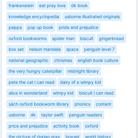
frankenstein
eat pray love
dk book
knowledge encyclopedia
usborne illustrated originals
peppa
pop up book
pride and prejudice
oxford bookworms
spider man
biscuit
gingerbread
box set
nelson mandela
space
penguin level 7
national geographic
chrismas
english book culture
the very hungry caterpillar
midnight library
pete the cat i can read
dairy of a wimpy kid
alice in wonderland
wimpy kid
biscuit i can read
sách oxford bookworm library
phonics
content
usborne
dk
taylor swift
penguin readers
price and prejudice
activity book
oxford
the picture of dorian gray
boxset
world history