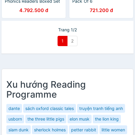
Phonics Readers Boxed Set
Pack Of 6
4.792.500 đ
721.200 đ
Trang 1/2
1
2
Xu hướng Reading
Programme
dante
sách oxford classic tales
truyện tranh tiếng anh
usborn
the three little pigs
elon musk
the lion king
slam dunk
sherlock holmes
petter rabbit
little women